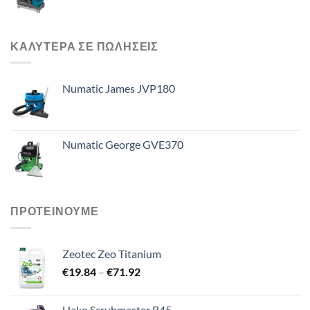
ΚΑΛΥΤΕΡΑ ΣΕ ΠΩΛΗΣΕΙΣ
Numatic James JVP180
Numatic George GVE370
ΠΡΟΤΕΙΝΟΥΜΕ
Zeotec Zeo Titanium
Price
€
19.84
–
€
71.92
range:
€19.84
Hako Scrubmaster B45