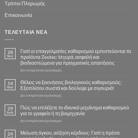
Τρόποι Πληρωμής
Επικοινωνία
ΤΕΛΕΥΤΑΊΑ ΝΈΑ
Γιατί οι επαγγελματίες καθαρισμού εμπιστεύονται τα
28
Νοέ
προϊόντα Zeotec: Ισχυρά, ασφαλή και
βιοδιασπώμενα για πραγματικές απαιτήσεις
στο
Δεν επιτρέπεται σχολιασμός
Γιατί
οι
Θέλεις να ξεκινήσεις βιολογικούς καθαρισμούς;
14
επαγγελματίες
Νοέ
Εξοπλίσου σωστά και δούλεψε με σιγουριά!
καθαρισμού
στο
Δεν επιτρέπεται σχολιασμός
εμπιστεύονται
Θέλεις
τα
να
Πώς να επιλέξετε το ιδανικό μηχάνημα καθαρισμού
προϊόντα
29
ξεκινήσεις
Zeotec:
Ιούλ
για το γραφείο ή τη βιομηχανία
βιολογικούς
Ισχυρά,
στο
Δεν επιτρέπεται σχολιασμός
καθαρισμούς;
ασφαλή
Πώς
Εξοπλίσου
και
να
Μείωση όγκου, αύξηση κέρδους: Γιατί η πρέσα
σωστά
24
βιοδιασπώμενα
επιλέξετε
και
Ιούλ
για