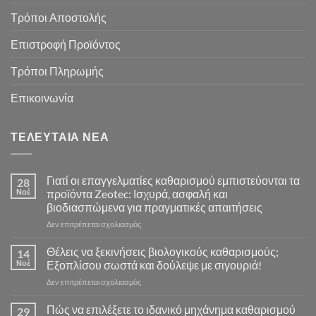
Τρόποι Αποστολής
Επιστροφή Προϊόντος
Τρόποι Πληρωμής
Επικοινωνία
ΤΕΛΕΥΤΑΊΑ ΝΈΑ
Γιατί οι επαγγελματίες καθαρισμού εμπιστεύονται τα
28
Νοέ
προϊόντα Zeotec: Ισχυρά, ασφαλή και
βιοδιασπώμενα για πραγματικές απαιτήσεις
στο
Δεν επιτρέπεται σχολιασμός
Γιατί
οι
Θέλεις να ξεκινήσεις βιολογικούς καθαρισμούς;
14
επαγγελματίες
Νοέ
Εξοπλίσου σωστά και δούλεψε με σιγουριά!
καθαρισμού
στο
Δεν επιτρέπεται σχολιασμός
εμπιστεύονται
Θέλεις
τα
να
Πώς να επιλέξετε το ιδανικό μηχάνημα καθαρισμού
προϊόντα
29