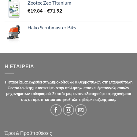
Zeotec Zeo Titanium
Price
€
19.84
–
€
71.92
range:
€19.84
Hako Scrubmaster B45
through
€71.92
Η ΕΤΑΙΡΕΊΑ
Η εταιρεία μας εδρεύει στη Δημοκρίτου 66 & Θερμοπυλών στη Σταυρούπολη
Θεσσαλονίκης με αντικείμενο την πώληση & επισκευή επαγγελματικών
μηχανημάτων καθαρισμού. Σκοπός μας είναι να διατηρούμε τα μηχανήματά
σας σε άριστη κατάσταση καθ' όλη τη διάρκεια ζωής τους.
Όροι & Προϋποθέσεις