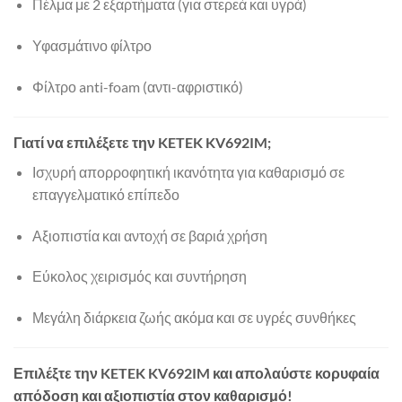
Πέλμα με 2 εξαρτήματα (για στερεά και υγρά)
Υφασμάτινο φίλτρο
Φίλτρο anti-foam (αντι-αφριστικό)
Γιατί να επιλέξετε την KETEK KV692IM;
Ισχυρή απορροφητική ικανότητα για καθαρισμό σε
επαγγελματικό επίπεδο
Αξιοπιστία και αντοχή σε βαριά χρήση
Εύκολος χειρισμός και συντήρηση
Μεγάλη διάρκεια ζωής ακόμα και σε υγρές συνθήκες
Επιλέξτε την KETEK KV692IM και απολαύστε κορυφαία
απόδοση και αξιοπιστία στον καθαρισμό!