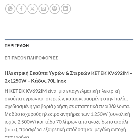
ΠΕΡΙΓΡΑΦΉ
ΕΠΙΠΛΈΟΝ ΠΛΗΡΟΦΟΡΊΕΣ
Ηλεκτρική Σκούπα Υγρών & Στερεών KETEK KV692IM –
2x1250W – Κάδος 70L Inox
Η
KETEK KV692IM
είναι μια επαγγελματική ηλεκτρική
σκούπα υγρών και στερεών, κατασκευασμένη στην Ιταλία,
σχεδιασμένη για βαριά χρήση σε απαιτητικά περιβάλλοντα.
Με δύο ισχυρούς ηλεκτροκινητήρες των 1.250W (συνολική
ισχύς 2.500W) και κάδο 70 λίτρων από ανοξείδωτο ατσάλι
(Inox), προσφέρει εξαιρετική απόδοση και μεγάλη αντοχή
στον χρόνο.