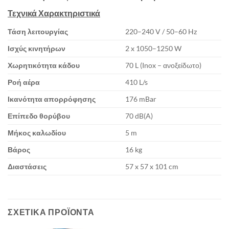
Τεχνικά Χαρακτηριστικά
Τάση λειτουργίας
220–240 V / 50–60 Hz
Ισχύς κινητήρων
2 x 1050–1250 W
Χωρητικότητα κάδου
70 L (Inox – ανοξείδωτο)
Ροή αέρα
410 L/s
Ικανότητα απορρόφησης
176 mBar
Επίπεδο θορύβου
70 dB(A)
Μήκος καλωδίου
5 m
Βάρος
16 kg
Διαστάσεις
57 x 57 x 101 cm
ΣΧΕΤΙΚΆ ΠΡΟΪΌΝΤΑ