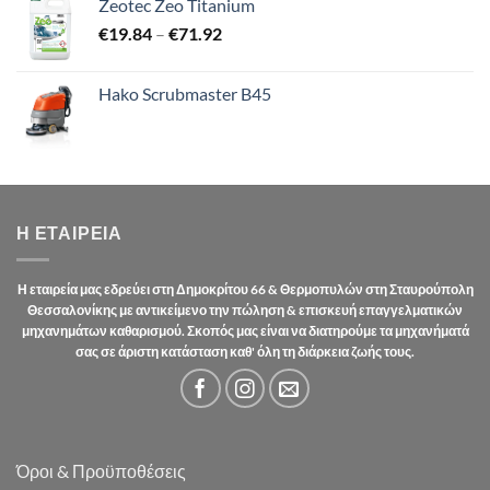
Zeotec Zeo Titanium
Price
€
19.84
–
€
71.92
range:
€19.84
Hako Scrubmaster B45
through
€71.92
Η ΕΤΑΙΡΕΊΑ
Η εταιρεία μας εδρεύει στη Δημοκρίτου 66 & Θερμοπυλών στη Σταυρούπολη
Θεσσαλονίκης με αντικείμενο την πώληση & επισκευή επαγγελματικών
μηχανημάτων καθαρισμού. Σκοπός μας είναι να διατηρούμε τα μηχανήματά
σας σε άριστη κατάσταση καθ' όλη τη διάρκεια ζωής τους.
Όροι & Προϋποθέσεις