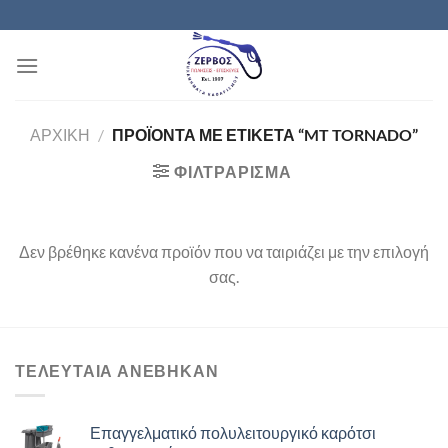
Μετάβαση
στο
περιεχόμενο
ΑΡΧΙΚΉ
/
ΠΡΟΪΌΝΤΑ ΜΕ ΕΤΙΚΈΤΑ “MT TORNADO”
ΦΙΛΤΡΆΡΙΣΜΑ
Δεν βρέθηκε κανένα προϊόν που να ταιριάζει με την επιλογή
σας.
ΤΕΛΕΥΤΑΙΑ ΑΝΈΒΗΚΑΝ
Επαγγελματικό πολυλειτουργικό καρότσι