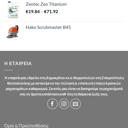
Zeotec Zeo Titanium
Price
€
19.84
–
€
71.92
range:
€19.84
Hako Scrubmaster B45
through
€71.92
Η ΕΤΑΙΡΕΊΑ
Η εταιρεία μας εδρεύει στη Δημοκρίτου 66 & Θερμοπυλών στη Σταυρούπολη
Θεσσαλονίκης με αντικείμενο την πώληση & επισκευή επαγγελματικών
μηχανημάτων καθαρισμού. Σκοπός μας είναι να διατηρούμε τα μηχανήματά
σας σε άριστη κατάσταση καθ' όλη τη διάρκεια ζωής τους.
Όροι & Προϋποθέσεις