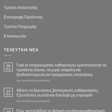
Τρόποι Αποστολής
Επιστροφή Προϊόντος
Τρόποι Πληρωμής
Επικοινωνία
ΤΕΛΕΥΤΑΊΑ ΝΈΑ
Γιατί οι επαγγελματίες καθαρισμού εμπιστεύονται τα
28
Νοέ
προϊόντα Zeotec: Ισχυρά, ασφαλή και
βιοδιασπώμενα για πραγματικές απαιτήσεις
στο
Δεν επιτρέπεται σχολιασμός
Γιατί
οι
Θέλεις να ξεκινήσεις βιολογικούς καθαρισμούς;
14
επαγγελματίες
Νοέ
Εξοπλίσου σωστά και δούλεψε με σιγουριά!
καθαρισμού
στο
Δεν επιτρέπεται σχολιασμός
εμπιστεύονται
Θέλεις
τα
να
Πώς να επιλέξετε το ιδανικό μηχάνημα καθαρισμού
προϊόντα
29