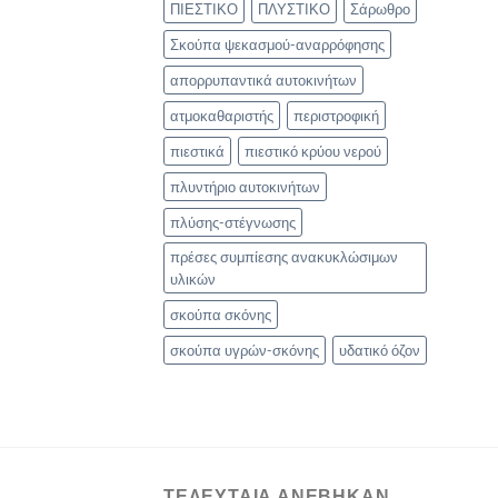
ΠΙΕΣΤΙΚΟ
ΠΛΥΣΤΙΚΟ
Σάρωθρο
Σκούπα ψεκασμού-αναρρόφησης
απορρυπαντικά αυτοκινήτων
ατμοκαθαριστής
περιστροφική
πιεστικά
πιεστικό κρύου νερού
πλυντήριο αυτοκινήτων
πλύσης-στέγνωσης
πρέσες συμπίεσης ανακυκλώσιμων
υλικών
σκούπα σκόνης
σκούπα υγρών-σκόνης
υδατικό όζον
ΤΕΛΕΥΤΑΙΑ ΑΝΈΒΗΚΑΝ