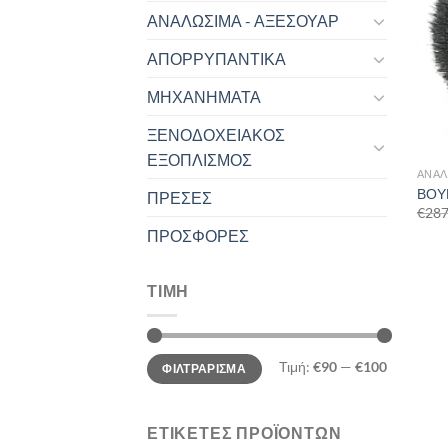
ΑΝΑΛΩΣΙΜΑ - ΑΞΕΣΟΥΑΡ
ΑΠΟΡΡΥΠΑΝΤΙΚΑ
ΜΗΧΑΝΗΜΑΤΑ
ΞΕΝΟΔΟΧΕΙΑΚΟΣ
ΕΞΟΠΛΙΣΜΟΣ
ΑΝΑΛ
ΒΟΥ
ΠΡΕΣΕΣ
€
287
ΠΡΟΣΦΟΡΕΣ
ΤΙΜΗ
Ελάχιστη
Μέγιστη
Τιμή:
€90
—
€100
ΦΙΛΤΡΆΡΙΣΜΑ
τιμή
τιμή
ΕΤΙΚΕΤΕΣ ΠΡΟΪΟΝΤΩΝ