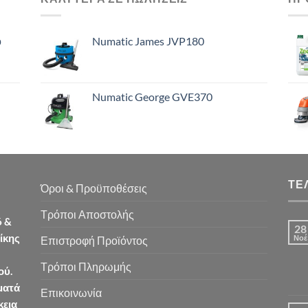
ό
Numatic James JVP180
Numatic George GVE370
ΤΕ
Όροι & Προϋποθέσεις
Τρόποι Αποστολής
6 &
28
ίκης
Νοέ
Επιστροφή Προϊόντος
Τρόποι Πληρωμής
ού.
ματά
Επικοινωνία
κεια