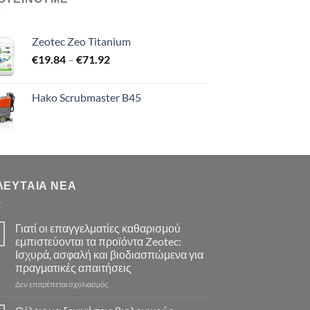
Zeotec Zeo Titanium
Price
€
19.84
–
€
71.92
range:
€19.84
Hako Scrubmaster B45
through
€71.92
ΛΕΥΤΑΊΑ ΝΈΑ
Γιατί οι επαγγελματίες καθαρισμού
εμπιστεύονται τα προϊόντα Zeotec:
Ισχυρά, ασφαλή και βιοδιασπώμενα για
πραγματικές απαιτήσεις
στο
Δεν επιτρέπεται σχολιασμός
Γιατί
οι