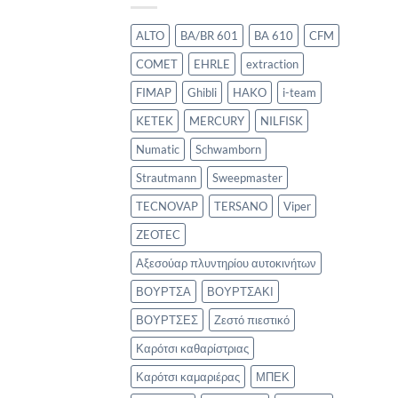
ALTO
BA/BR 601
BA 610
CFM
COMET
EHRLE
extraction
FIMAP
Ghibli
HAKO
i-team
KETEK
MERCURY
NILFISK
Numatic
Schwamborn
Strautmann
Sweepmaster
TECNOVAP
TERSANO
Viper
ZEOTEC
Αξεσούαρ πλυντηρίου αυτοκινήτων
ΒΟΥΡΤΣΑ
ΒΟΥΡΤΣΑΚΙ
ΒΟΥΡΤΣΕΣ
Ζεστό πιεστικό
Καρότσι καθαρίστριας
Καρότσι καμαριέρας
ΜΠΕΚ