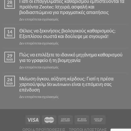
Γιατί οι επαγγελματίες καθαρισμού εμπιστεύονται τα
28
Νοέ
προϊόντα Zeotec: Ισχυρά, ασφαλή και
βιοδιασπώμενα για πραγματικές απαιτήσεις
στο
Δεν επιτρέπεται σχολιασμός
Γιατί
οι
Θέλεις να ξεκινήσεις βιολογικούς καθαρισμούς;
14
επαγγελματίες
Νοέ
Εξοπλίσου σωστά και δούλεψε με σιγουριά!
καθαρισμού
στο
Δεν επιτρέπεται σχολιασμός
εμπιστεύονται
Θέλεις
τα
να
Πώς να επιλέξετε το ιδανικό μηχάνημα καθαρισμού
προϊόντα
29
ξεκινήσεις
Zeotec:
Ιούλ
για το γραφείο ή τη βιομηχανία
βιολογικούς
Ισχυρά,
στο
Δεν επιτρέπεται σχολιασμός
καθαρισμούς;
ασφαλή
Πώς
Εξοπλίσου
και
να
Μείωση όγκου, αύξηση κέρδους: Γιατί η πρέσα
σωστά
24
βιοδιασπώμενα
επιλέξετε
και
Ιούλ
χαρτιού/φιλμ Strautmann είναι η επόμενη σας
για
το
δούλεψε
πραγματικές
επένδυση
ιδανικό
με
απαιτήσεις
στο
Δεν επιτρέπεται σχολιασμός
μηχάνημα
σιγουριά!
Μείωση
καθαρισμού
όγκου,
για
αύξηση
το
κέρδους:
γραφείο
Γιατί
ή
η
τη
ΌΡΟΙ & ΠΡΟΫΠΟΘΈΣΕΙΣ
ΤΡΌΠΟΙ ΑΠΟΣΤΟΛΉΣ