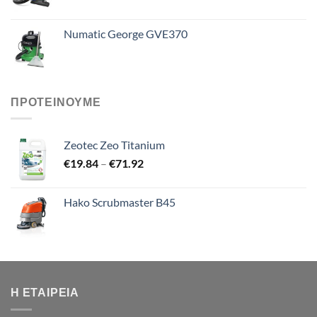
Numatic George GVE370
ΠΡΟΤΕΙΝΟΥΜΕ
Zeotec Zeo Titanium
Price
€
19.84
–
€
71.92
range:
€19.84
Hako Scrubmaster B45
through
€71.92
Η ΕΤΑΙΡΕΊΑ