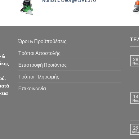
ΤΕ
Όροι & Προϋποθέσεις
Τρόποι Αποστολής
6 &
28
ίκης
Νοέ
Επιστροφή Προϊόντος
Τρόποι Πληρωμής
ού.
ματά
Επικοινωνία
κεια
14
Νοέ
29
Ιούλ