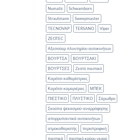
Numatic
Schwamborn
Strautmann
Sweepmaster
TECNOVAP
TERSANO
Viper
ZEOTEC
Αξεσούαρ πλυντηρίου αυτοκινήτων
ΒΟΥΡΤΣΑ
ΒΟΥΡΤΣΑΚΙ
ΒΟΥΡΤΣΕΣ
Ζεστό πιεστικό
Καρότσι καθαρίστριας
Καρότσι καμαριέρας
ΜΠΕΚ
ΠΙΕΣΤΙΚΟ
ΠΛΥΣΤΙΚΟ
Σάρωθρο
Σκούπα ψεκασμού-αναρρόφησης
απορρυπαντικά αυτοκινήτων
ατμοκαθαριστής
περιστροφική
πιεστικά
πιεστικό κρύου νερού