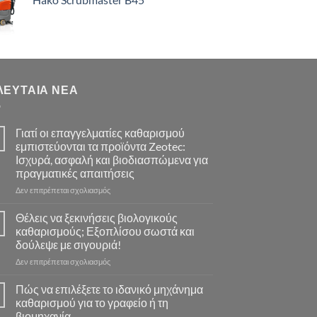
through
€71.92
ΛΕΥΤΑΊΑ ΝΈΑ
Γιατί οι επαγγελματίες καθαρισμού
εμπιστεύονται τα προϊόντα Zeotec:
Ισχυρά, ασφαλή και βιοδιασπώμενα για
πραγματικές απαιτήσεις
στο
Δεν επιτρέπεται σχολιασμός
Γιατί
οι
Θέλεις να ξεκινήσεις βιολογικούς
επαγγελματίες
καθαρισμούς; Εξοπλίσου σωστά και
καθαρισμού
δούλεψε με σιγουριά!
εμπιστεύονται
στο
Δεν επιτρέπεται σχολιασμός
τα
Θέλεις
προϊόντα
να
Zeotec:
Πώς να επιλέξετε το ιδανικό μηχάνημα
ξεκινήσεις
Ισχυρά,
καθαρισμού για το γραφείο ή τη
βιολογικούς
ασφαλή
βιομηχανία