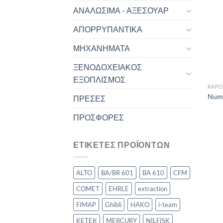
ΑΝΑΛΩΣΙΜΑ - ΑΞΕΣΟΥΑΡ
ΑΠΟΡΡΥΠΑΝΤΙΚΑ
ΜΗΧΑΝΗΜΑΤΑ
ΞΕΝΟΔΟΧΕΙΑΚΟΣ
ΕΞΟΠΛΙΣΜΟΣ
ΚΑΡΌ
Num
ΠΡΕΣΕΣ
ΠΡΟΣΦΟΡΕΣ
ΕΤΙΚΕΤΕΣ ΠΡΟΪΟΝΤΩΝ
ALTO
BA/BR 601
BA 610
CFM
COMET
EHRLE
extraction
FIMAP
Ghibli
HAKO
i-team
KETEK
MERCURY
NILFISK