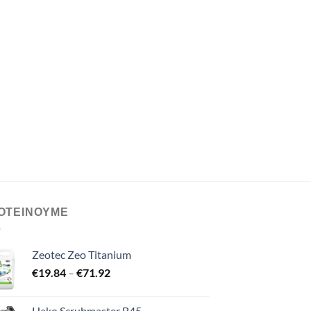
ΟΤΕΙΝΟΥΜΕ
Zeotec Zeo Titanium
Price
€
19.84
–
€
71.92
range:
€19.84
Hako Scrubmaster B45