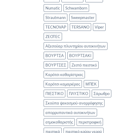
Numatic
Schwamborn
Strautmann
Sweepmaster
TECNOVAP
TERSANO
Viper
ZEOTEC
Αξεσούαρ πλυντηρίου αυτοκινήτων
ΒΟΥΡΤΣΑ
ΒΟΥΡΤΣΑΚΙ
ΒΟΥΡΤΣΕΣ
Ζεστό πιεστικό
Καρότσι καθαρίστριας
Καρότσι καμαριέρας
ΜΠΕΚ
ΠΙΕΣΤΙΚΟ
ΠΛΥΣΤΙΚΟ
Σάρωθρο
Σκούπα ψεκασμού-αναρρόφησης
απορρυπαντικά αυτοκινήτων
ατμοκαθαριστής
περιστροφική
πιεστικά
πιεστικό κρύου νερού