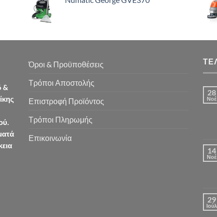
ΤΕ
Όροι & Προϋποθέσεις
Τρόποι Αποστολής
6 &
28
ίκης
Νοέ
Επιστροφή Προϊόντος
Τρόποι Πληρωμής
ού.
ματά
Επικοινωνία
κεια
14
Νοέ
29
Ιούλ