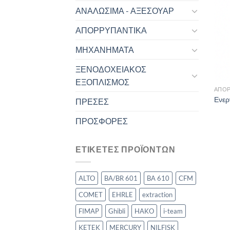
ΑΝΑΛΩΣΙΜΑ - ΑΞΕΣΟΥΑΡ
ΑΠΟΡΡΥΠΑΝΤΙΚΑ
ΜΗΧΑΝΗΜΑΤΑ
ΞΕΝΟΔΟΧΕΙΑΚΟΣ
ΕΞΟΠΛΙΣΜΟΣ
ΑΠΟΡ
Ενερ
ΠΡΕΣΕΣ
ΠΡΟΣΦΟΡΕΣ
ΕΤΙΚΕΤΕΣ ΠΡΟΪΟΝΤΩΝ
ALTO
BA/BR 601
BA 610
CFM
COMET
EHRLE
extraction
FIMAP
Ghibli
HAKO
i-team
KETEK
MERCURY
NILFISK