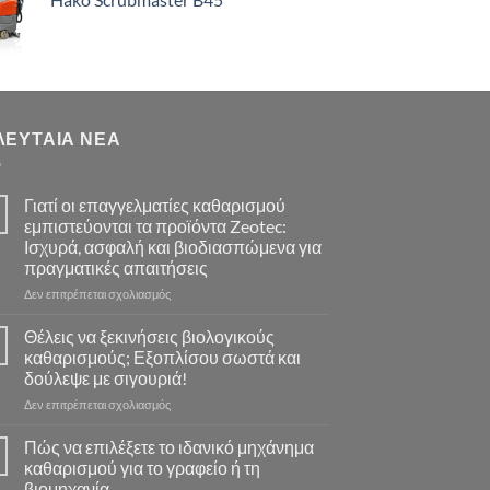
through
€71.92
ΛΕΥΤΑΊΑ ΝΈΑ
Γιατί οι επαγγελματίες καθαρισμού
εμπιστεύονται τα προϊόντα Zeotec:
Ισχυρά, ασφαλή και βιοδιασπώμενα για
πραγματικές απαιτήσεις
στο
Δεν επιτρέπεται σχολιασμός
Γιατί
οι
Θέλεις να ξεκινήσεις βιολογικούς
επαγγελματίες
καθαρισμούς; Εξοπλίσου σωστά και
καθαρισμού
δούλεψε με σιγουριά!
εμπιστεύονται
στο
Δεν επιτρέπεται σχολιασμός
τα
Θέλεις
προϊόντα
να
Zeotec:
Πώς να επιλέξετε το ιδανικό μηχάνημα
ξεκινήσεις
Ισχυρά,
καθαρισμού για το γραφείο ή τη
βιολογικούς
ασφαλή
βιομηχανία