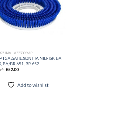
wishlist
ΩΣΙΜΑ - ΑΞΕΣΟΥΑΡ
ΤΣΑ ΔΑΠΕΔΩΝ ΓΙΑ NILFISK ΒΑ
S, BA/BR 651, BR 652
Original
Η
54
€
52.00
price
τρέχουσα
was:
τιμή
€88.54.
είναι:
Add to wishlist
€52.00.