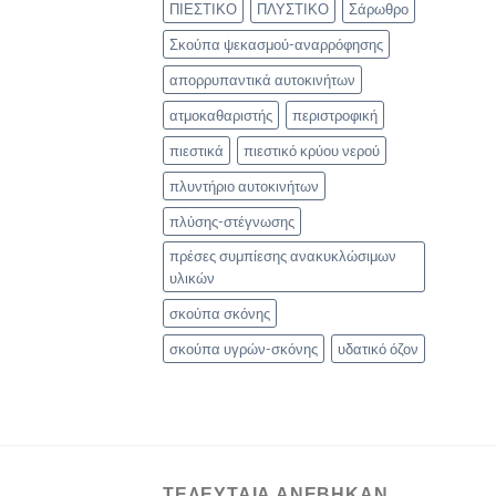
ΠΙΕΣΤΙΚΟ
ΠΛΥΣΤΙΚΟ
Σάρωθρο
Σκούπα ψεκασμού-αναρρόφησης
απορρυπαντικά αυτοκινήτων
ατμοκαθαριστής
περιστροφική
πιεστικά
πιεστικό κρύου νερού
πλυντήριο αυτοκινήτων
πλύσης-στέγνωσης
πρέσες συμπίεσης ανακυκλώσιμων
υλικών
σκούπα σκόνης
σκούπα υγρών-σκόνης
υδατικό όζον
ΤΕΛΕΥΤΑΙΑ ΑΝΈΒΗΚΑΝ