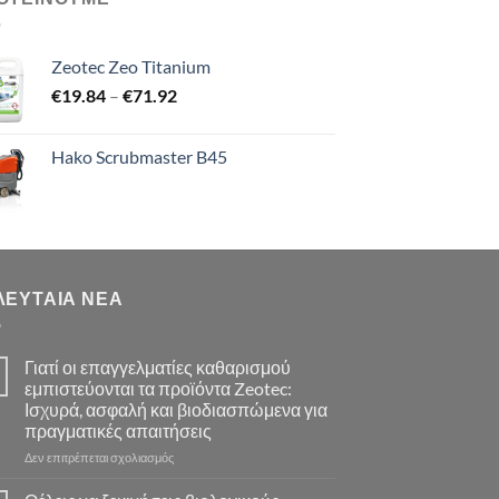
Zeotec Zeo Titanium
Price
€
19.84
–
€
71.92
range:
€19.84
Hako Scrubmaster B45
through
€71.92
ΛΕΥΤΑΊΑ ΝΈΑ
Γιατί οι επαγγελματίες καθαρισμού
εμπιστεύονται τα προϊόντα Zeotec:
Ισχυρά, ασφαλή και βιοδιασπώμενα για
πραγματικές απαιτήσεις
στο
Δεν επιτρέπεται σχολιασμός
Γιατί
οι