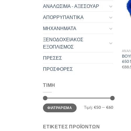
ΑΝΑΛΩΣΙΜΑ - ΑΞΕΣΟΥΑΡ
ΑΠΟΡΡΥΠΑΝΤΙΚΑ
ΜΗΧΑΝΗΜΑΤΑ
ΞΕΝΟΔΟΧΕΙΑΚΟΣ
ΕΞΟΠΛΙΣΜΟΣ
ΑΝΑΛ
ΒΟΥΡ
ΠΡΕΣΕΣ
650 
€
88.
ΠΡΟΣΦΟΡΕΣ
ΤΙΜΗ
Ελάχιστη
Μέγιστη
Τιμή:
€50
—
€60
ΦΙΛΤΡΆΡΙΣΜΑ
τιμή
τιμή
ΕΤΙΚΕΤΕΣ ΠΡΟΪΟΝΤΩΝ