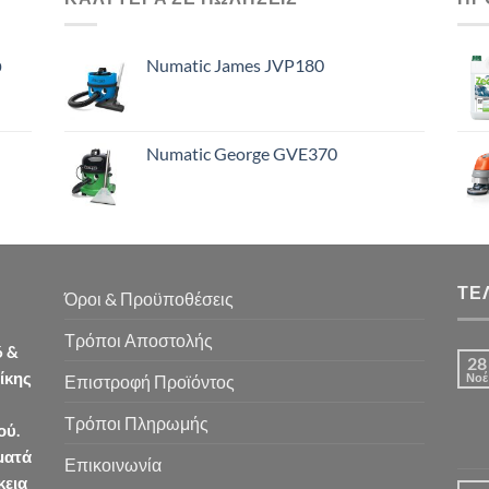
ό
Numatic James JVP180
Numatic George GVE370
ΤΕ
Όροι & Προϋποθέσεις
Τρόποι Αποστολής
6 &
28
ίκης
Νοέ
Επιστροφή Προϊόντος
Τρόποι Πληρωμής
ού.
ματά
Επικοινωνία
κεια