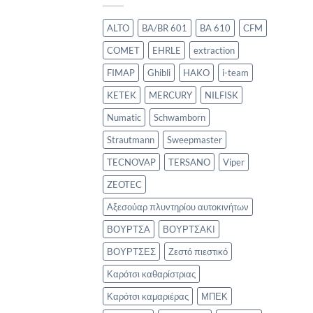
ALTO
BA/BR 601
BA 610
CFM
COMET
EHRLE
extraction
FIMAP
Ghibli
HAKO
i-team
KETEK
MERCURY
NILFISK
Numatic
Schwamborn
Strautmann
Sweepmaster
TECNOVAP
TERSANO
Viper
ZEOTEC
Αξεσούαρ πλυντηρίου αυτοκινήτων
ΒΟΥΡΤΣΑ
ΒΟΥΡΤΣΑΚΙ
ΒΟΥΡΤΣΕΣ
Ζεστό πιεστικό
Καρότσι καθαρίστριας
Καρότσι καμαριέρας
ΜΠΕΚ