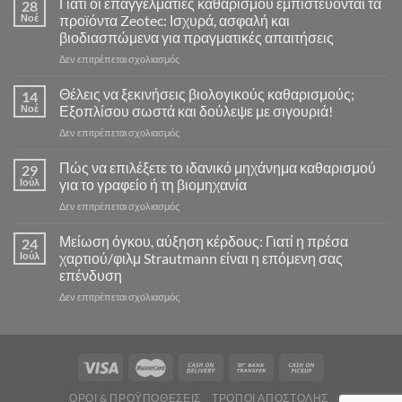
Γιατί οι επαγγελματίες καθαρισμού εμπιστεύονται τα
28
Νοέ
προϊόντα Zeotec: Ισχυρά, ασφαλή και
βιοδιασπώμενα για πραγματικές απαιτήσεις
στο
Δεν επιτρέπεται σχολιασμός
Γιατί
οι
Θέλεις να ξεκινήσεις βιολογικούς καθαρισμούς;
14
επαγγελματίες
Νοέ
Εξοπλίσου σωστά και δούλεψε με σιγουριά!
καθαρισμού
στο
Δεν επιτρέπεται σχολιασμός
εμπιστεύονται
Θέλεις
τα
να
Πώς να επιλέξετε το ιδανικό μηχάνημα καθαρισμού
προϊόντα
29
ξεκινήσεις
Zeotec:
Ιούλ
για το γραφείο ή τη βιομηχανία
βιολογικούς
Ισχυρά,
στο
Δεν επιτρέπεται σχολιασμός
καθαρισμούς;
ασφαλή
Πώς
Εξοπλίσου
και
να
Μείωση όγκου, αύξηση κέρδους: Γιατί η πρέσα
σωστά
24
βιοδιασπώμενα
επιλέξετε
και
Ιούλ
χαρτιού/φιλμ Strautmann είναι η επόμενη σας
για
το
δούλεψε
πραγματικές
επένδυση
ιδανικό
με
απαιτήσεις
στο
Δεν επιτρέπεται σχολιασμός
μηχάνημα
σιγουριά!
Μείωση
καθαρισμού
όγκου,
για
αύξηση
το
κέρδους:
γραφείο
Γιατί
ή
η
τη
ΌΡΟΙ & ΠΡΟΫΠΟΘΈΣΕΙΣ
ΤΡΌΠΟΙ ΑΠΟΣΤΟΛΉΣ