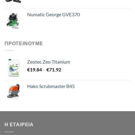
Numatic George GVE370
ΠΡΟΤΕΙΝΟΥΜΕ
Zeotec Zeo Titanium
Price
€
19.84
–
€
71.92
range:
€19.84
Hako Scrubmaster B45
through
€71.92
Η ΕΤΑΙΡΕΊΑ