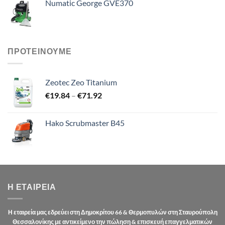
Numatic George GVE370
ΠΡΟΤΕΙΝΟΥΜΕ
Zeotec Zeo Titanium
Price
€
19.84
–
€
71.92
range:
€19.84
Hako Scrubmaster B45
through
€71.92
Η ΕΤΑΙΡΕΊΑ
Η εταιρεία μας εδρεύει στη Δημοκρίτου 66 & Θερμοπυλών στη Σταυρούπολη
Θεσσαλονίκης με αντικείμενο την πώληση & επισκευή επαγγελματικών