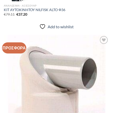
ΑΝΑΛΩΣΙΜΑ - ΑΞΕΣΟΥΑΡ
KIT AYTOKINHTOY NILFISK ALTO Φ36
Original
Η
€
79.11
€
37.20
price
τρέχουσα
was:
τιμή
€79.11.
είναι:
Add to wishlist
€37.20.
ΠΡΟΣΦΟΡΑ
Add to
wishlist