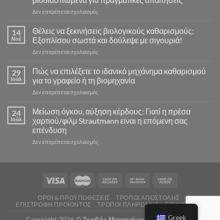
στο
Δεν επιτρέπεται σχολιασμός
Γιατί
οι
Θέλεις να ξεκινήσεις βιολογικούς καθαρισμούς;
14
επαγγελματίες
Νοέ
Εξοπλίσου σωστά και δούλεψε με σιγουριά!
καθαρισμού
στο
Δεν επιτρέπεται σχολιασμός
εμπιστεύονται
Θέλεις
τα
να
Πώς να επιλέξετε το ιδανικό μηχάνημα καθαρισμού
προϊόντα
29
ξεκινήσεις
Zeotec:
Ιούλ
για το γραφείο ή τη βιομηχανία
βιολογικούς
Ισχυρά,
στο
Δεν επιτρέπεται σχολιασμός
καθαρισμούς;
ασφαλή
Πώς
Εξοπλίσου
και
να
Μείωση όγκου, αύξηση κέρδους: Γιατί η πρέσα
σωστά
24
βιοδιασπώμενα
επιλέξετε
και
Ιούλ
χαρτιού/φιλμ Strautmann είναι η επόμενη σας
για
το
δούλεψε
πραγματικές
επένδυση
ιδανικό
με
απαιτήσεις
στο
Δεν επιτρέπεται σχολιασμός
μηχάνημα
σιγουριά!
Μείωση
καθαρισμού
όγκου,
για
αύξηση
το
κέρδους:
γραφείο
Γιατί
ή
η
τη
ΌΡΟΙ & ΠΡΟΫΠΟΘΈΣΕΙΣ
ΤΡΌΠΟΙ ΑΠΟΣΤΟΛΉΣ
πρέσα
βιομηχανία
ΕΠΙΣΤΡΟΦΉ ΠΡΟΪΌΝΤΟΣ
ΤΡΌΠΟΙ ΠΛΗΡΩΜΉΣ
ΕΠΙΚΟΙΝΩΝΊΑ
χαρτιού/
Greek
φιλμ
Copyright 2026 ©
Ζερβός Μηχανήματα Καθαρισμού