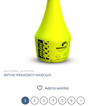
ΑΝΑΛΩΣΙΜΑ - ΑΞΕΣΟΥΑΡ
ΑΝΤΛΙΑ ΨΕΚΑΣΜΟΥ MAROLEX
Add to wishlist
1
2
3
4
5
6