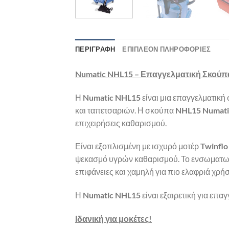
ΠΕΡΙΓΡΑΦΉ
ΕΠΙΠΛΈΟΝ ΠΛΗΡΟΦΟΡΊΕΣ
Numatic NHL15 – Επαγγελματική Σκού
Η
Numatic NHL15
είναι μια επαγγελματική
και ταπετσαριών. Η σκούπα
NHL15 Numati
επιχειρήσεις καθαρισμού.
Είναι εξοπλισμένη με ισχυρό μοτέρ
Twinflo
ψεκασμό υγρών καθαρισμού. Το ενσωματ
επιφάνειες και χαμηλή για πιο ελαφριά χρήσ
Η
Numatic NHL15
είναι εξαιρετική για επ
Ιδανική για μοκέτες!