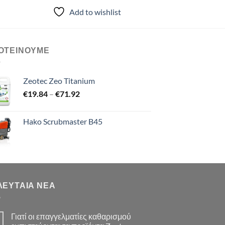
Add to wishlist
ΟΤΕΙΝΟΥΜΕ
Zeotec Zeo Titanium
Price
€
19.84
–
€
71.92
range:
€19.84
Hako Scrubmaster B45
through
€71.92
ΛΕΥΤΑΊΑ ΝΈΑ
Γιατί οι επαγγελματίες καθαρισμού