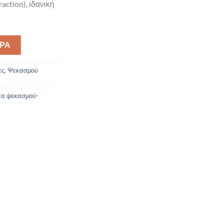
ction), ιδανική
ΟΡΆ
ες
,
Ψεκασμού
α ψεκασμού-