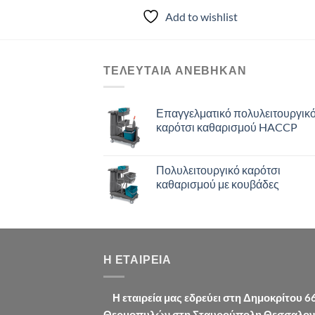
to wishlist
Add to wishlist
ΤΕΛΕΥΤΑΙΑ ΑΝΈΒΗΚΑΝ
Επαγγελματικό πολυλειτουργικ
καρότσι καθαρισμού HACCP
Πολυλειτουργικό καρότσι
καθαρισμού με κουβάδες
Η ΕΤΑΙΡΕΊΑ
Η εταιρεία μας εδρεύει στη Δημοκρίτου 6
Θερμοπυλών στη Σταυρούπολη Θεσσαλον