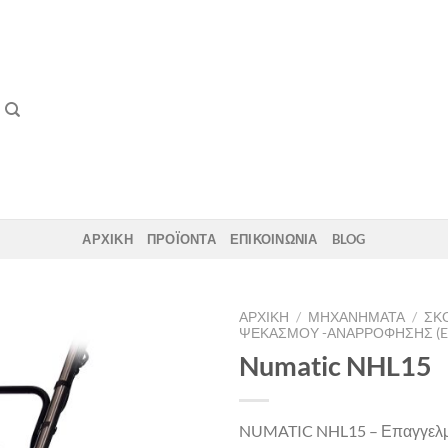
ΑΡΧΙΚΗ
ΠΡΟΪΟΝΤΑ
ΕΠΙΚΟΙΝΩΝΙΑ
BLOG
ΑΡΧΙΚΉ
/
ΜΗΧΑΝΗΜΑΤΑ
/
ΣΚ
ΨΕΚΑΣΜΟΎ -ΑΝΑΡΡΌΦΗΣΗΣ (E
Numatic NHL15
Add to
wishlist
NUMATIC NHL15 – Επαγγελμ