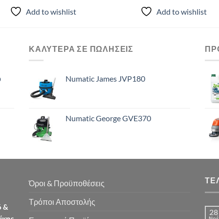
Add to wishlist
Add to wishlist
ΚΑΛΥΤΕΡΑ ΣΕ ΠΩΛΗΣΕΙΣ
ΠΡ
ό
Numatic James JVP180
Numatic George GVE370
ΤΕ
Όροι & Προϋποθέσεις
Τρόποι Αποστολής
6 &
28
ίκης
Νοέ