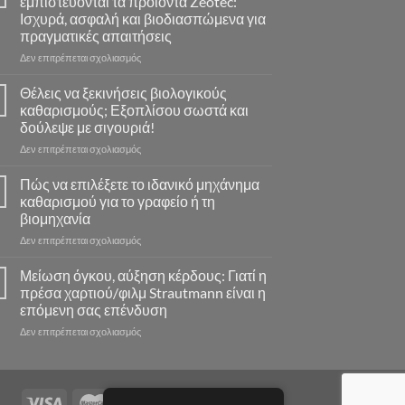
εμπιστεύονται τα προϊόντα Zeotec:
Ισχυρά, ασφαλή και βιοδιασπώμενα για
πραγματικές απαιτήσεις
στο
Δεν επιτρέπεται σχολιασμός
Γιατί
οι
Θέλεις να ξεκινήσεις βιολογικούς
επαγγελματίες
καθαρισμούς; Εξοπλίσου σωστά και
καθαρισμού
δούλεψε με σιγουριά!
εμπιστεύονται
στο
Δεν επιτρέπεται σχολιασμός
τα
Θέλεις
προϊόντα
να
Zeotec:
Πώς να επιλέξετε το ιδανικό μηχάνημα
ξεκινήσεις
Ισχυρά,
καθαρισμού για το γραφείο ή τη
βιολογικούς
ασφαλή
βιομηχανία
καθαρισμούς;
και
στο
Δεν επιτρέπεται σχολιασμός
Εξοπλίσου
βιοδιασπώμενα
Πώς
σωστά
για
να
και
πραγματικές
Μείωση όγκου, αύξηση κέρδους: Γιατί η
επιλέξετε
δούλεψε
απαιτήσεις
πρέσα χαρτιού/φιλμ Strautmann είναι η
το
με
επόμενη σας επένδυση
ιδανικό
σιγουριά!
στο
Δεν επιτρέπεται σχολιασμός
μηχάνημα
Μείωση
καθαρισμού
όγκου,
για
αύξηση
το
κέρδους:
γραφείο