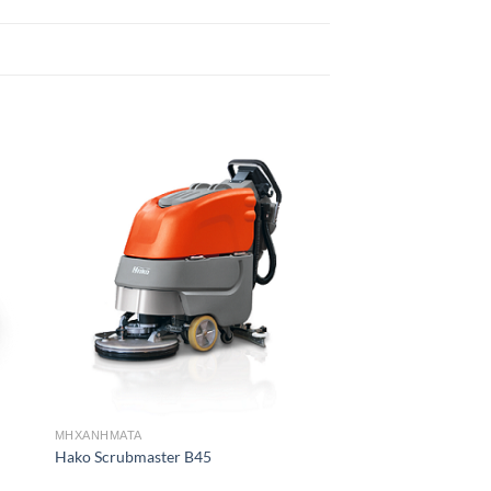
 to
Add to
list
wishlist
ΜΗΧΑΝΗΜΑΤΑ
Hako Scrubmaster B45