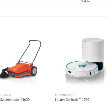
2-4 bar
Add to
Add
wishlist
wish
ΝΗΜΑΤΑ
ΜΗΧΑΝΗΜΑΤΑ
 Sweepmaster M600
i-team Co-botic™ 1700