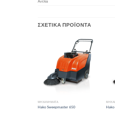
Αντλία
ΣΧΕΤΙΚΆ ΠΡΟΪΌΝΤΑ
Add to
Add to
wishlist
wishlist
ΜΗΧΑΝΗΜΑΤΑ
ΜΗΧΑ
Hako Sweepmaster 650
Hako