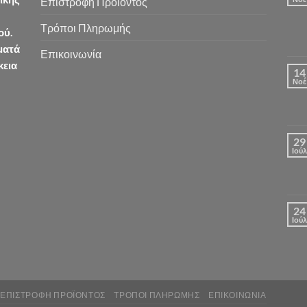
Επιστροφή Προϊόντος
Τρόποι Πληρωμής
ού.
ματά
Επικοινωνία
κεια
14
Νοέ
29
Ιούλ
24
Ιούλ
ΕΠΙΣΤΡΟΦΉ ΠΡΟΪΌΝΤΟΣ
ΤΡΌΠΟΙ ΠΛΗΡΩΜΉΣ
ΕΠΙΚΟΙΝΩΝΊΑ