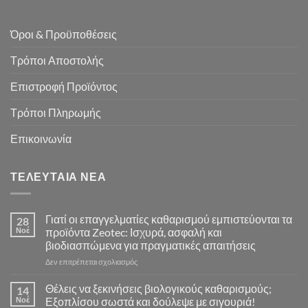
Όροι & Προϋποθέσεις
Τρόποι Αποστολής
Επιστροφή Προϊόντος
Τρόποι Πληρωμής
Επικοινωνία
ΤΕΛΕΥΤΑΊΑ ΝΈΑ
Γιατί οι επαγγελματίες καθαρισμού εμπιστεύονται τα
28
Νοέ
προϊόντα Zeotec: Ισχυρά, ασφαλή και
βιοδιασπώμενα για πραγματικές απαιτήσεις
στο
Δεν επιτρέπεται σχολιασμός
Γιατί
οι
Θέλεις να ξεκινήσεις βιολογικούς καθαρισμούς;
14
επαγγελματίες
Νοέ
Εξοπλίσου σωστά και δούλεψε με σιγουριά!
καθαρισμού