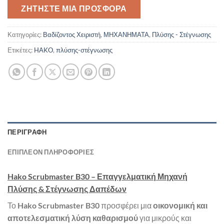
ΖΗΤΉΣΤΕ ΜΙΑ ΠΡΟΣΦΟΡΆ
Κατηγορίες:
Βαδίζοντος Χειριστή
,
ΜΗΧΑΝΗΜΑΤΑ
,
Πλύσης - Στέγνωσης
Ετικέτες:
HAKO
,
πλύσης-στέγνωσης
ΠΕΡΙΓΡΑΦΉ
ΕΠΙΠΛΈΟΝ ΠΛΗΡΟΦΟΡΊΕΣ
Hako Scrubmaster B30 – Επαγγελματική Μηχανή
Πλύσης & Στέγνωσης Δαπέδων
Το
Hako Scrubmaster B30
προσφέρει μια
οικονομική και
αποτελεσματική λύση καθαρισμού
για μικρούς και