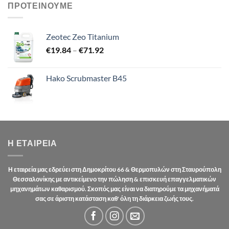
ΠΡΟΤΕΙΝΟΥΜΕ
Zeotec Zeo Titanium
Price
€
19.84
–
€
71.92
range:
€19.84
Hako Scrubmaster B45
through
€71.92
Η ΕΤΑΙΡΕΊΑ
Η εταιρεία μας εδρεύει στη Δημοκρίτου 66 & Θερμοπυλών στη Σταυρούπολη
Θεσσαλονίκης με αντικείμενο την πώληση & επισκευή επαγγελματικών
μηχανημάτων καθαρισμού. Σκοπός μας είναι να διατηρούμε τα μηχανήματά
σας σε άριστη κατάσταση καθ' όλη τη διάρκεια ζωής τους.