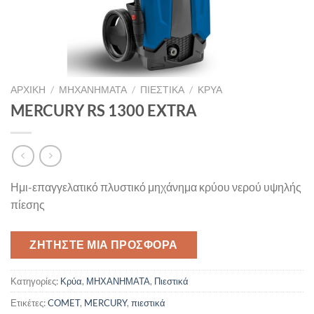
ΑΡΧΙΚΉ
/
ΜΗΧΑΝΗΜΑΤΑ
/
ΠΙΕΣΤΙΚΆ
/
ΚΡΎΑ
MERCURY RS 1300 EXTRA
Ημι-επαγγελατικό πλυστικό μηχάνημα κρύου νερού υψηλής
πίεσης
ΖΗΤΉΣΤΕ ΜΙΑ ΠΡΟΣΦΟΡΆ
Κατηγορίες:
Κρύα
,
ΜΗΧΑΝΗΜΑΤΑ
,
Πιεστικά
Ετικέτες:
COMET
,
MERCURY
,
πιεστικά