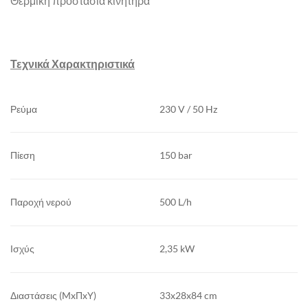
Θερμική προστασία κινητήρα
Τεχνικά Χαρακτηριστικά
Ρεύμα
230 V / 50 Hz
Πίεση
150 bar
Παροχή νερού
500 L/h
Ισχύς
2,35 kW
Διαστάσεις (MxΠxY)
33x28x84 cm