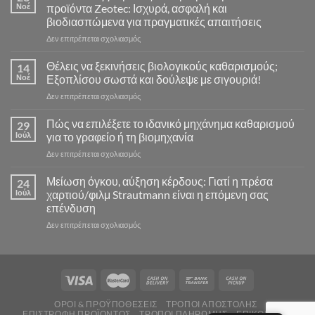
Νοέ
προϊόντα Zeotec: Ισχυρά, ασφαλή και
βιοδιασπώμενα για πραγματικές απαιτήσεις
στο
Δεν επιτρέπεται σχολιασμός
Γιατί
οι
Θέλεις να ξεκινήσεις βιολογικούς καθαρισμούς;
14
επαγγελματίες
Νοέ
Εξοπλίσου σωστά και δούλεψε με σιγουριά!
καθαρισμού
στο
Δεν επιτρέπεται σχολιασμός
εμπιστεύονται
Θέλεις
τα
να
Πώς να επιλέξετε το ιδανικό μηχάνημα καθαρισμού
προϊόντα
29
ξεκινήσεις
Zeotec:
Ιούλ
για το γραφείο ή τη βιομηχανία
βιολογικούς
Ισχυρά,
στο
Δεν επιτρέπεται σχολιασμός
καθαρισμούς;
ασφαλή
Πώς
Εξοπλίσου
και
να
Μείωση όγκου, αύξηση κέρδους: Γιατί η πρέσα
σωστά
24
βιοδιασπώμενα
επιλέξετε
και
Ιούλ
χαρτιού/φιλμ Strautmann είναι η επόμενη σας
για
το
δούλεψε
πραγματικές
επένδυση
ιδανικό
με
απαιτήσεις
στο
Δεν επιτρέπεται σχολιασμός
μηχάνημα
σιγουριά!
Μείωση
καθαρισμού
όγκου,
για
αύξηση
το
κέρδους:
γραφείο
Γιατί
ή
η
τη
ΌΡΟΙ & ΠΡΟΫΠΟΘΈΣΕΙΣ
ΤΡΌΠΟΙ ΑΠΟΣΤΟΛΉΣ
πρέσα
βιομηχανία
ΕΠΙΣΤΡΟΦΉ ΠΡΟΪΌΝΤΟΣ
ΤΡΌΠΟΙ ΠΛΗΡΩΜΉΣ
ΕΠΙΚΟΙΝΩΝΊΑ