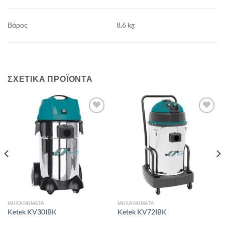
Βάρος
8,6 kg
ΣΧΕΤΙΚΆ ΠΡΟΪΌΝΤΑ
Add to
Add to
wishlist
wishlist
ΜΗΧΑΝΗΜΑΤΑ
ΜΗΧΑΝΗΜΑΤΑ
Ketek KV30IBK
Ketek KV72IBK