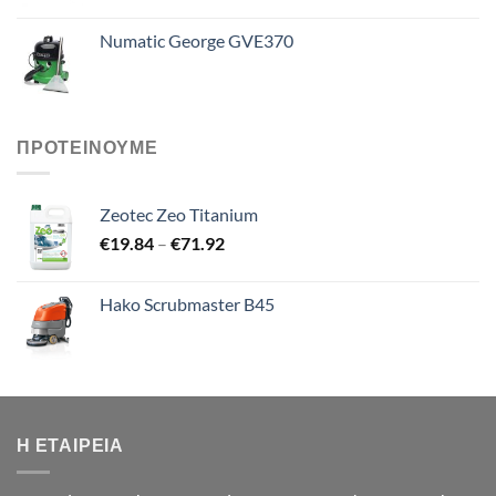
Numatic George GVE370
ΠΡΟΤΕΙΝΟΥΜΕ
Zeotec Zeo Titanium
Price
€
19.84
–
€
71.92
range:
€19.84
Hako Scrubmaster B45
through
€71.92
Η ΕΤΑΙΡΕΊΑ