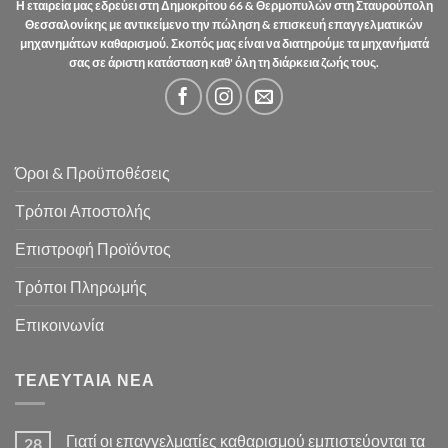
Η εταιρεία μας εδρεύει στη Δημοκρίτου 66 & Θερμοπυλών στη Σταυρούπολη
Θεσσαλονίκης με αντικείμενο την πώληση & επισκευή επαγγελματικών
μηχανημάτων καθαρισμού. Σκοπός μας είναι να διατηρούμε τα μηχανήματά
σας σε άριστη κατάσταση καθ' όλη τη διάρκεια ζωής τους.
Όροι & Προϋποθέσεις
Τρόποι Αποστολής
Επιστροφή Προϊόντος
Τρόποι Πληρωμής
Επικοινωνία
ΤΕΛΕΥΤΑΊΑ ΝΈΑ
Γιατί οι επαγγελματίες καθαρισμού εμπιστεύονται τα
28