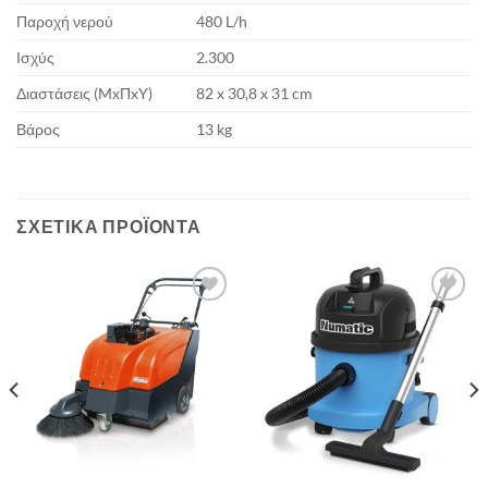
Παροχή νερού
480 L/h
Ισχύς
2.300
Διαστάσεις (MxΠxY)
82 x 30,8 x 31 cm
Βάρος
13 kg
ΣΧΕΤΙΚΆ ΠΡΟΪΌΝΤΑ
Add to
Add to
wishlist
wishlist