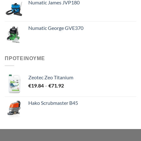
Numatic James JVP180
Numatic George GVE370
ΠΡΟΤΕΙΝΟΥΜΕ
Zeotec Zeo Titanium
Price
€
19.84
–
€
71.92
range:
€19.84
Hako Scrubmaster B45
through
€71.92