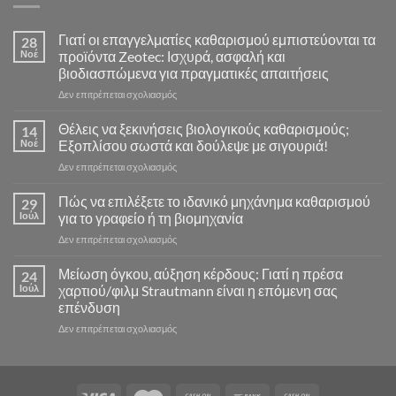
Γιατί οι επαγγελματίες καθαρισμού εμπιστεύονται τα
28
Νοέ
προϊόντα Zeotec: Ισχυρά, ασφαλή και
βιοδιασπώμενα για πραγματικές απαιτήσεις
στο
Δεν επιτρέπεται σχολιασμός
Γιατί
οι
Θέλεις να ξεκινήσεις βιολογικούς καθαρισμούς;
14
επαγγελματίες
Νοέ
Εξοπλίσου σωστά και δούλεψε με σιγουριά!
καθαρισμού
στο
Δεν επιτρέπεται σχολιασμός
εμπιστεύονται
Θέλεις
τα
να
Πώς να επιλέξετε το ιδανικό μηχάνημα καθαρισμού
προϊόντα
29
ξεκινήσεις
Zeotec:
Ιούλ
για το γραφείο ή τη βιομηχανία
βιολογικούς
Ισχυρά,
στο
Δεν επιτρέπεται σχολιασμός
καθαρισμούς;
ασφαλή
Πώς
Εξοπλίσου
και
να
Μείωση όγκου, αύξηση κέρδους: Γιατί η πρέσα
σωστά
24
βιοδιασπώμενα
επιλέξετε
και
Ιούλ
χαρτιού/φιλμ Strautmann είναι η επόμενη σας
για
το
δούλεψε
πραγματικές
επένδυση
ιδανικό
με
απαιτήσεις
στο
Δεν επιτρέπεται σχολιασμός
μηχάνημα
σιγουριά!
Μείωση
καθαρισμού
όγκου,
για
αύξηση
το
κέρδους:
γραφείο