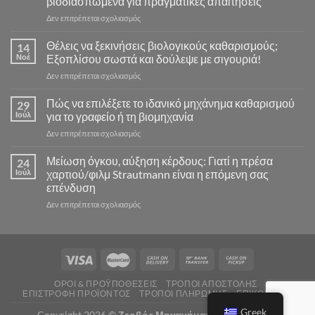
βιοδιασπώμενα για πραγματικές απαιτήσεις
στο
Δεν επιτρέπεται σχολιασμός
Γιατί
οι
Θέλεις να ξεκινήσεις βιολογικούς καθαρισμούς;
14
επαγγελματίες
Νοέ
Εξοπλίσου σωστά και δούλεψε με σιγουριά!
καθαρισμού
στο
Δεν επιτρέπεται σχολιασμός
εμπιστεύονται
Θέλεις
τα
να
Πώς να επιλέξετε το ιδανικό μηχάνημα καθαρισμού
προϊόντα
29
ξεκινήσεις
Zeotec:
Ιούλ
για το γραφείο ή τη βιομηχανία
βιολογικούς
Ισχυρά,
στο
Δεν επιτρέπεται σχολιασμός
καθαρισμούς;
ασφαλή
Πώς
Εξοπλίσου
και
να
Μείωση όγκου, αύξηση κέρδους: Γιατί η πρέσα
σωστά
24
βιοδιασπώμενα
επιλέξετε
και
Ιούλ
χαρτιού/φιλμ Strautmann είναι η επόμενη σας
για
το
δούλεψε
πραγματικές
επένδυση
ιδανικό
με
απαιτήσεις
στο
Δεν επιτρέπεται σχολιασμός
μηχάνημα
σιγουριά!
Μείωση
καθαρισμού
όγκου,
για
αύξηση
το
κέρδους:
γραφείο
Γιατί
ή
η
τη
ΌΡΟΙ & ΠΡΟΫΠΟΘΈΣΕΙΣ
ΤΡΌΠΟΙ ΑΠΟΣΤΟΛΉΣ
πρέσα
βιομηχανία
ΕΠΙΣΤΡΟΦΉ ΠΡΟΪΌΝΤΟΣ
ΤΡΌΠΟΙ ΠΛΗΡΩΜΉΣ
ΕΠΙΚΟΙΝΩΝΊΑ
χαρτιού/
Greek
φιλμ
Copyright 2026 ©
Ζερβός Μηχανήματα Καθαρισμού