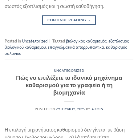
σωστός εξοπλισμός και η σωστή καθοδήγηση.
CONTINUE READING
→
Posted in
Uncategorized
|
Tagged
βιολογικός καθαρισμός
,
εξοπλισμός
βιολογικού καθαρισμού
,
επαγγελματικά απορρυπαντικά
,
καθαρισμός
σαλονιού
UNCATEGORIZED
Πώς να επιλέξετε το ιδανικό μηχάνημα
καθαρισμού για το γραφείο ή τη
βιομηχανία
POSTED ON
29 ΙΟΥΛΊΟΥ, 2025
BY
ADMIN
Η επιλογή μηχανήματος καθαρισμού δεν γίνεται με βάση
μόνο το μέγεθος του χώρου — αλλά από τον τύπο