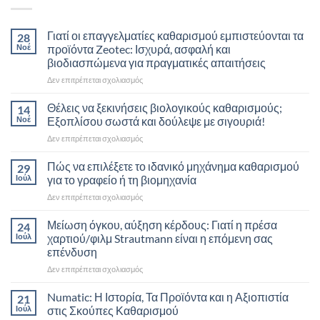
Γιατί οι επαγγελματίες καθαρισμού εμπιστεύονται τα
28
Νοέ
προϊόντα Zeotec: Ισχυρά, ασφαλή και
βιοδιασπώμενα για πραγματικές απαιτήσεις
στο
Δεν επιτρέπεται σχολιασμός
Γιατί
οι
Θέλεις να ξεκινήσεις βιολογικούς καθαρισμούς;
14
επαγγελματίες
Νοέ
Εξοπλίσου σωστά και δούλεψε με σιγουριά!
καθαρισμού
στο
Δεν επιτρέπεται σχολιασμός
εμπιστεύονται
Θέλεις
τα
να
Πώς να επιλέξετε το ιδανικό μηχάνημα καθαρισμού
προϊόντα
29
ξεκινήσεις
Zeotec:
Ιούλ
για το γραφείο ή τη βιομηχανία
βιολογικούς
Ισχυρά,
στο
Δεν επιτρέπεται σχολιασμός
καθαρισμούς;
ασφαλή
Πώς
Εξοπλίσου
και
να
Μείωση όγκου, αύξηση κέρδους: Γιατί η πρέσα
σωστά
24
βιοδιασπώμενα
επιλέξετε
και
Ιούλ
χαρτιού/φιλμ Strautmann είναι η επόμενη σας
για
το
δούλεψε
πραγματικές
επένδυση
ιδανικό
με
απαιτήσεις
στο
Δεν επιτρέπεται σχολιασμός
μηχάνημα
σιγουριά!
Μείωση
καθαρισμού
όγκου,
για
Numatic: Η Ιστορία, Τα Προϊόντα και η Αξιοπιστία
21
αύξηση
το
Ιούλ
στις Σκούπες Καθαρισμού
κέρδους:
γραφείο