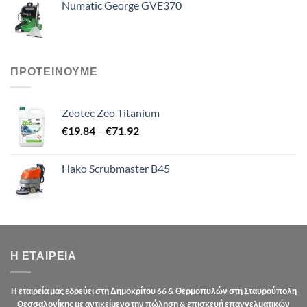
Numatic George GVE370
ΠΡΟΤΕΙΝΟΥΜΕ
Zeotec Zeo Titanium
Price
€
19.84
–
€
71.92
range:
€19.84
Hako Scrubmaster B45
through
€71.92
Η ΕΤΑΙΡΕΊΑ
Η εταιρεία μας εδρεύει στη Δημοκρίτου 66 & Θερμοπυλών στη Σταυρούπολη
Θεσσαλονίκης με αντικείμενο την πώληση & επισκευή επαγγελματικών