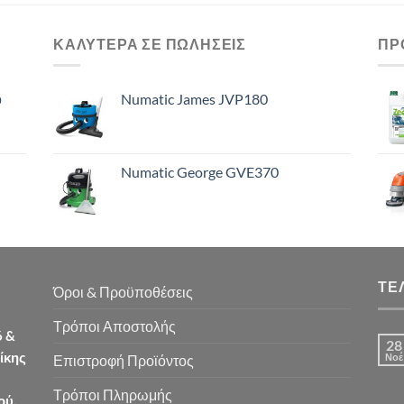
ΚΑΛΥΤΕΡΑ ΣΕ ΠΩΛΗΣΕΙΣ
ΠΡ
ό
Numatic James JVP180
Numatic George GVE370
ΤΕ
Όροι & Προϋποθέσεις
Τρόποι Αποστολής
6 &
28
ίκης
Νοέ
Επιστροφή Προϊόντος
Τρόποι Πληρωμής
ού.