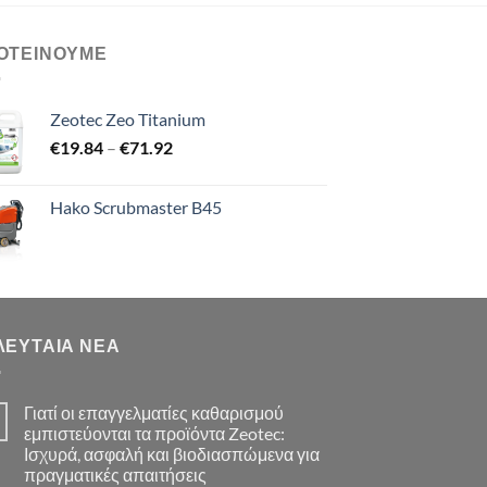
ΟΤΕΙΝΟΥΜΕ
Zeotec Zeo Titanium
Price
€
19.84
–
€
71.92
range:
€19.84
Hako Scrubmaster B45
through
€71.92
ΛΕΥΤΑΊΑ ΝΈΑ
Γιατί οι επαγγελματίες καθαρισμού
εμπιστεύονται τα προϊόντα Zeotec:
Ισχυρά, ασφαλή και βιοδιασπώμενα για
πραγματικές απαιτήσεις