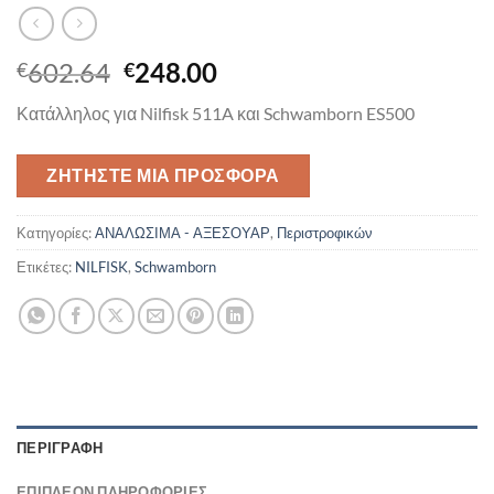
Original
Η
602.64
248.00
€
€
price
τρέχουσα
Κατάλληλος για Nilfisk 511A και Schwamborn ES500
was:
τιμή
€602.64.
είναι:
€248.00.
ΖΗΤΉΣΤΕ ΜΙΑ ΠΡΟΣΦΟΡΆ
Κατηγορίες:
ΑΝΑΛΩΣΙΜΑ - ΑΞΕΣΟΥΑΡ
,
Περιστροφικών
Ετικέτες:
NILFISK
,
Schwamborn
ΠΕΡΙΓΡΑΦΉ
ΕΠΙΠΛΈΟΝ ΠΛΗΡΟΦΟΡΊΕΣ