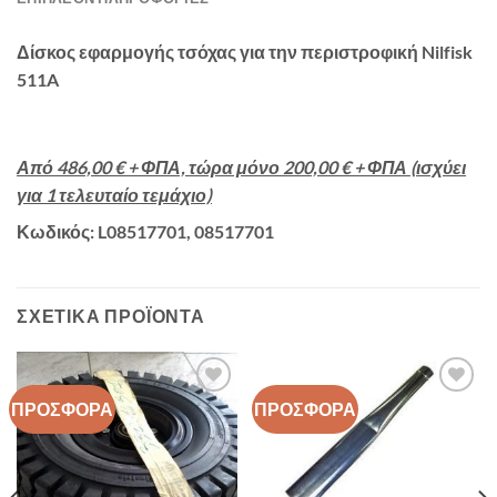
Δίσκος εφαρμογής τσόχας για την περιστροφική Nilfisk
511A
Από 486,00 € + ΦΠΑ, τώρα μόνο 200,00 € + ΦΠΑ (ισχύει
για 1 τελευταίο τεμάχιο)
Κωδικός: L08517701, 08517701
ΣΧΕΤΙΚΆ ΠΡΟΪΌΝΤΑ
ΠΡΟΣΦΟΡΑ
ΠΡΟΣΦΟΡΑ
Add to
Add to
wishlist
wishlist