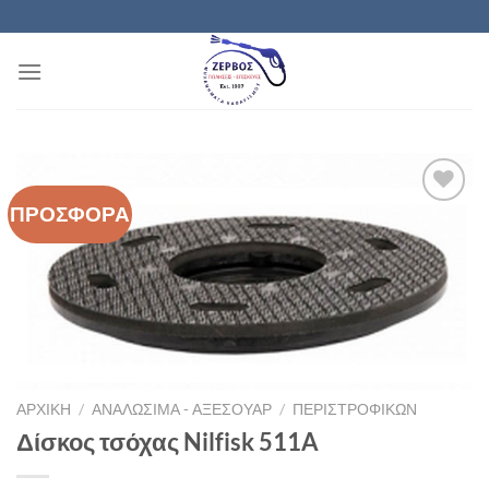
Μετάβαση
στο
περιεχόμενο
ΠΡΟΣΦΟΡΑ
Add to
wishlist
ΑΡΧΙΚΉ
/
ΑΝΑΛΩΣΙΜΑ - ΑΞΕΣΟΥΑΡ
/
ΠΕΡΙΣΤΡΟΦΙΚΏΝ
Δίσκος τσόχας Nilfisk 511A