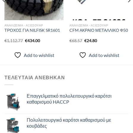
ΑΝΑΛΩΣΙΜΑ - ΑΞΕΣΟΥΑΡ
ΑΝΑΛΩΣΙΜΑ - ΑΞΕΣΟΥΑΡ
ΤΡΟΧΟΣ ΓΙΑ NILFISK SR1601
CFM ΑΚΡΑΙΟ ΜΕΤΑΛΛΙΚΟ Φ50
Original
Η
Original
Η
€
1,112.77
€
434.00
€
68.57
€
24.80
price
τρέχουσα
price
τρέχουσα
was:
τιμή
was:
τιμή
€1,112.77.
είναι:
€68.57.
είναι:
Add to wishlist
Add to wishlist
€434.00.
€24.80.
ΤΕΛΕΥΤΑΙΑ ΑΝΈΒΗΚΑΝ
Επαγγελματικό πολυλειτουργικό καρότσι
καθαρισμού HACCP
Πολυλειτουργικό καρότσι καθαρισμού με
κουβάδες