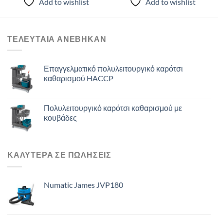
Add to wishlist
Add to wishlist
€17.36.
€434.00.
ΤΕΛΕΥΤΑΙΑ ΑΝΈΒΗΚΑΝ
Επαγγελματικό πολυλειτουργικό καρότσι
καθαρισμού HACCP
Πολυλειτουργικό καρότσι καθαρισμού με
κουβάδες
ΚΑΛΥΤΕΡΑ ΣΕ ΠΩΛΗΣΕΙΣ
Numatic James JVP180