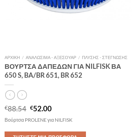
ΑΡΧΙΚΉ
/
ΑΝΑΛΩΣΙΜΑ - ΑΞΕΣΟΥΑΡ
/
ΠΛΎΣΗΣ - ΣΤΈΓΝΩΣΗΣ
ΒΟΥΡΤΣΑ ΔΑΠΕΔΩΝ ΓΙΑ NILFISK ΒΑ
650 S, BA/BR 651, BR 652
Original
Η
88.54
52.00
€
€
price
τρέχουσα
Βούρτσα PROLENE για NILFISK
was:
τιμή
€88.54.
είναι: