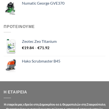
Numatic George GVE370
ΠΡΟΤΕΙΝΟΥΜΕ
Zeotec Zeo Titanium
Price
€
19.84
–
€
71.92
range:
€19.84
Hako Scrubmaster B45
through
€71.92
Η ΕΤΑΙΡΕΊΑ
Η εταιρεία μας εδρεύει στη Δημοκρίτου 66 & Θερμοπυλών στη Σταυρούπολη