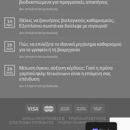
βιοδιασπώμενα για πραγματικές απαιτήσεις
στο
Δεν επιτρέπεται σχολιασμός
Γιατί
οι
Θέλεις να ξεκινήσεις βιολογικούς καθαρισμούς;
14
επαγγελματίες
Νοέ
Εξοπλίσου σωστά και δούλεψε με σιγουριά!
καθαρισμού
στο
Δεν επιτρέπεται σχολιασμός
εμπιστεύονται
Θέλεις
τα
να
Πώς να επιλέξετε το ιδανικό μηχάνημα καθαρισμού
προϊόντα
29
ξεκινήσεις
Zeotec:
Ιούλ
για το γραφείο ή τη βιομηχανία
βιολογικούς
Ισχυρά,
στο
Δεν επιτρέπεται σχολιασμός
καθαρισμούς;
ασφαλή
Πώς
Εξοπλίσου
και
να
Μείωση όγκου, αύξηση κέρδους: Γιατί η πρέσα
σωστά
24
βιοδιασπώμενα
επιλέξετε
και
Ιούλ
χαρτιού/φιλμ Strautmann είναι η επόμενη σας
για
το
δούλεψε
πραγματικές
επένδυση
ιδανικό
με
απαιτήσεις
στο
Δεν επιτρέπεται σχολιασμός
μηχάνημα
σιγουριά!
Μείωση
καθαρισμού
όγκου,
για
αύξηση
το
κέρδους:
γραφείο
Γιατί
ή
η
τη
ΌΡΟΙ & ΠΡΟΫΠΟΘΈΣΕΙΣ
ΤΡΌΠΟΙ ΑΠΟΣΤΟΛΉΣ
πρέσα
βιομηχανία
ΕΠΙΣΤΡΟΦΉ ΠΡΟΪΌΝΤΟΣ
ΤΡΌΠΟΙ ΠΛΗΡΩΜΉΣ
ΕΠΙΚΟΙΝΩΝΊΑ
χαρτιού/
φιλμ