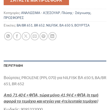
€52.00.
ΖΗΤΉΣΤΕ ΜΙΑ ΠΡΟΣΦΟΡΆ
Κατηγορίες:
ΑΝΑΛΩΣΙΜΑ - ΑΞΕΣΟΥΑΡ
,
Πλύσης - Στέγνωσης
,
ΠΡΟΣΦΟΡΕΣ
Ετικέτες:
BA/BR 651
,
BR 652
,
NILFISK
,
ΒΑ 650 S
,
ΒΟΥΡΤΣΑ
ΠΕΡΙΓΡΑΦΉ
Βούρτσες PROLENE (PPL 070) για NILFISK ΒΑ 650 S, BA/BR
651, BR 652
Από 71,40 € + ΦΠΑ, τώρα μόνο
41,94 € + ΦΠΑ
(η τιμή
αφορά το τεμάχιο και ισχύει για 4 τελευταία τεμάχια)
Κωδικός: 9095332000